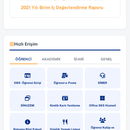
2021 Yılı Birim İç Değerlendirme Raporu
Hızlı Erişim
ÖĞRENCI
AKADEMIK
İDARI
GENEL
(yeni sekmede açılır)
(yeni sekmede açılır)
(yeni sekmede a
OBS - Öğrenci Girişi
Öğrenci e-Posta
SİMER
(yeni sekmede açılır)
(yeni sekmede açılır)
(yeni sekmede a
SİNUZEM
Kimlik Kartı Yenileme
Office 365 Hizmeti
(yeni sekmede açılır)
(yeni sekmede açılır)
(yeni sekmede a
Öğrenci Kulüp ve
Bologna Bilgi Paketi
Günlük Yemek Listesi