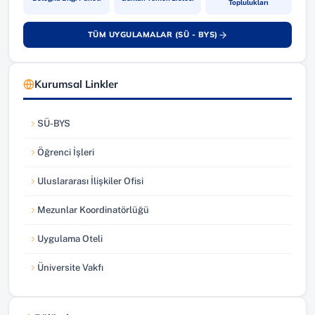
Toplulukları
TÜM UYGULAMALAR (SÜ - BYS)
(yeni sekmede açılır)
Kurumsal Linkler
SÜ-BYS
(yeni sekmede açılır)
Öğrenci İşleri
(yeni sekmede açılır)
Uluslararası İlişkiler Ofisi
(yeni sekmede açılır)
Mezunlar Koordinatörlüğü
(yeni sekmede açılır)
Uygulama Oteli
(yeni sekmede açılır)
Üniversite Vakfı
(yeni sekmede açılır)